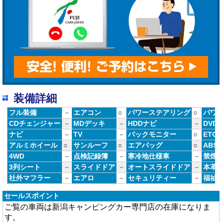
装備詳細
フル装備
－
エアコン
○
パワーステアリング
○
パワ
CDチェンジャー
－
MDデッキ
－
HDDナビ
－
DVD
ナビ
－
TV
－
バックモニター
○
ETC
アルミホイール
○
サンルーフ
○
エアバッグ
○
ABS
4WD
－
点検記録簿
－
寒冷地仕様車
－
禁煙
3列シート
－
スライドドア
－
オートスライドドア
－
本革
社外マフラー
－
エアロ
－
セキュリティー
－
福祉
セールスポイント
ご覧の車両は新潟キャンピングカー専門店の在庫になりま
す。