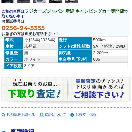
フジカーズジャパン 新潟 キャンピングカー専門店
ご覧の車両は
で
取り扱い中！
お電話番号は
0256-94-5355
お急ぎの方は直接お電話下さい！
年式
令和8年(2026年)
走行
500km
車検
未登録
シフト/燃料/駆動
9AT / 軽油 / 2WD
修復歴
無
排気量
2,200cc
カラー
ホワイト
車台番号 下3桁
605
ドア枚数
3ドア
店舗情報を調べる
保証について
お役立ち情報
車両詳細