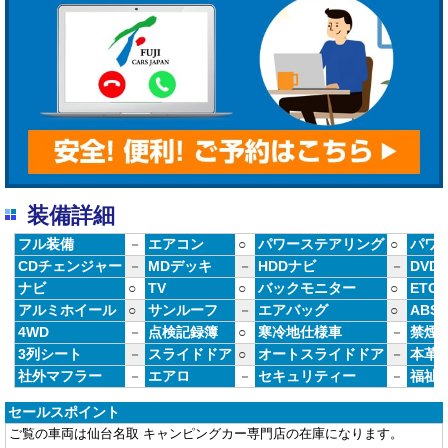
装備詳細
フル装備
－
エアコン
○
パワーステアリング
○
パワ
CDチェンジャー
－
MDデッキ
－
HDDナビ
－
DVD
ナビ
○
TV
○
バックモニター
○
ETC
アルミホイール
○
サンルーフ
－
エアバッグ
○
ABS
4WD
－
点検記録簿
○
寒冷地仕様車
－
禁煙
3列シート
－
スライドドア
○
オートスライドドア
－
本革
社外マフラー
－
エアロ
－
セキュリティー
－
福祉
セールスポイント
ご覧の車両は仙台名取 キャンピングカー専門店の在庫になります。