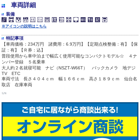
車両詳細
装備
※アイコンの説明はこちら
特記事項
【車両価格：234万円 諸費用：6.9万円】【定期点検整備：有】【保
証：有】【Ｒ券：込】
普段使用から車中泊まで幅広く使用可能なコンパクトモデル☆ ４ナ
ンバー登録 ５名乗車
大人約２名就寝可能 ナビ（NSZT-W66T） バックカメラ 地デジ
TV ETC
車両寸法 長さ４０４ｃｍ 幅１６６ｃｍ 高さ１８９ｃｍ 仙台名
取店 在庫車両