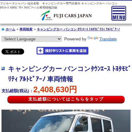
フジカーズジャパン 仙台名取 キャンピングカー専門店展示 キャンピングカー バンコン
ﾀｳﾝｴｰｽ ﾄﾖﾀﾓﾋﾞﾘﾃｨ ｱﾙﾄﾋﾟｱｰﾉ の車両情報詳細
ホーム
車両検索
キャンピングカー バンコン ﾀｳﾝｴｰｽ ﾄﾖﾀﾓﾋﾞﾘﾃｨ ｱﾙﾄﾋﾟｱｰﾉ
Powered by
Translate
キャンピングカー バンコンﾀｳﾝｴｰｽ ﾄﾖﾀﾓﾋﾞ
ﾘﾃｨ ｱﾙﾄﾋﾟｱｰﾉ 車両情報
2,408,630円
支払総額(税込)：
支払総額についてはこちらをタップ