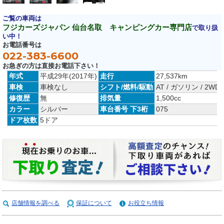
ご覧の車両は
フジカーズジャパン 仙台名取 キャンピングカー専門店
で取り扱
い中！
お電話番号は
022-383-6600
お急ぎの方は直接お電話下さい！
年式
平成29年(2017年)
走行
27,537km
車検
車検なし
シフト/燃料/駆動
AT / ガソリン / 2WD
修復歴
無
排気量
1,500cc
カラー
シルバー
車台番号 下3桁
075
ドア枚数
5ドア
店舗情報を調べる
保証について
お役立ち情報