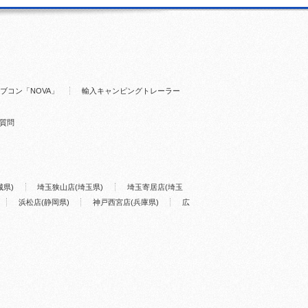
ブコン「NOVA」
輸入キャンピングトレーラー
質問
城県)
埼玉狭山店(埼玉県)
埼玉寄居店(埼玉
浜松店(静岡県)
神戸西宮店(兵庫県)
広