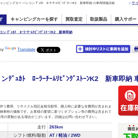
サ
カー バンコン ﾃﾞｭｶﾄ ﾛｰﾗｰﾁｰﾑﾘﾋﾞﾝｸﾞｽﾄｰﾝK2 新車即納 の車両情報詳細
す
キャンピングカーを探す
買取査定
取扱製品
購入サポー
ﾃﾞｭｶﾄ ﾛｰﾗｰﾁｰﾑﾘﾋﾞﾝｸﾞｽﾄｰﾝK2 新車即納
by
Translate
ｭｶﾄ ﾛｰﾗｰﾁｰﾑﾘﾋﾞﾝｸﾞｽﾄｰﾝK2 新車即納
伴う費用、リサイクル預託金相当額等、購入時に必要な全費用が含まれま
店頭納車時の価格です。お客様の要望に基づくオプション等の費用は含まれて
額等の変動がある場合がございます。詳細はお問い合わせ下さい。
走行
263km
シフト/燃料/駆動
AT / 軽油 / 2WD