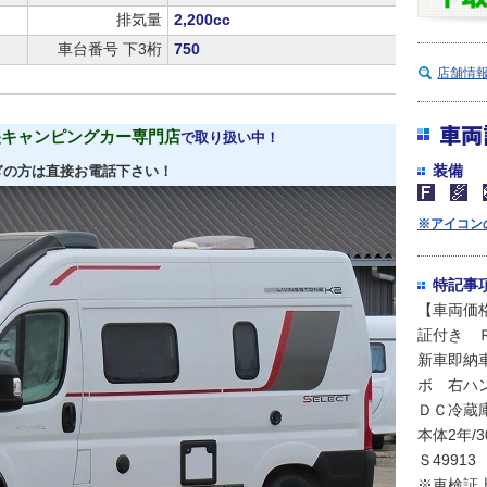
排気量
2,200cc
車台番号 下3桁
750
店舗情
車両
央キャンピングカー専門店
で取り扱い中！
装備
ぎの方は直接お電話下さい！
※アイコン
特記事
【車両価格：
証付き 
新車即納車
ボ 右ハ
ＤＣ冷蔵
本体2年/
Ｓ4991
※車検証