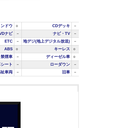
ィンドウ
○
CDデッキ
－
VDナビ
－
ナビ・TV
－
ETC
－
地デジ(地上デジタル放送)
－
ABS
○
キーレス
○
禁煙車
－
ディーゼル車
○
革シート
－
ローダウン
－
福祉車両
－
旧車
－