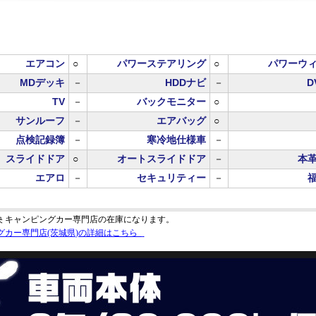
エアコン
○
パワーステアリング
○
パワーウ
MDデッキ
－
HDDナビ
－
D
TV
－
バックモニター
○
サンルーフ
－
エアバッグ
○
点検記録簿
－
寒冷地仕様車
－
スライドドア
○
オートスライドドア
－
本
エアロ
－
セキュリティー
－
央 キャンピングカー専門店の在庫になります。
グカー専門店(茨城県)の詳細はこちら