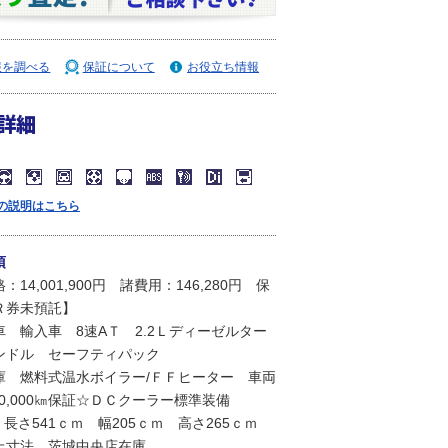
報を調べる
保証について
お役立ち情報
詳細
の説明はこちら
項
14,001,900円 諸費用：146,280円 保
Ｒ券未預託】
 輸入車 8速AＴ 2.2Ｌディーゼルター
ンドル セーフティパック
庫 燃料式温水ボイラー/ＦＦヒーター 車両
30,000㎞保証☆ＤＣクーラー標準装備
3 長さ541ｃｍ 幅205ｃｍ 高さ265ｃｍ
上寸法 茨城中央店在庫