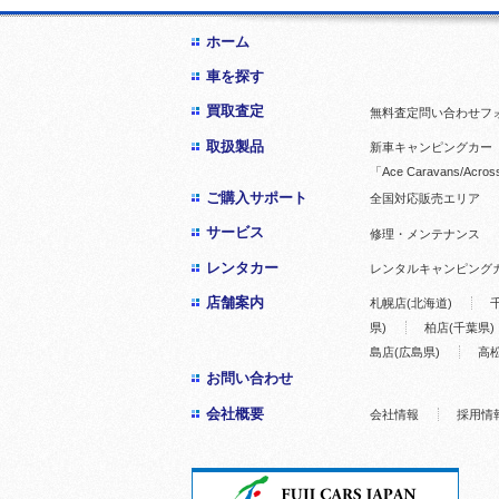
ホーム
車を探す
買取査定
無料査定問い合わせフ
取扱製品
新車キャンピングカー「
「Ace Caravans/Acros
ご購入サポート
全国対応販売エリア
サービス
修理・メンテナンス
レンタカー
レンタルキャンピング
店舗案内
札幌店(北海道)
県)
柏店(千葉県)
島店(広島県)
高松
お問い合わせ
会社概要
会社情報
採用情