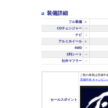
装備詳細
フル装備
○
CDチェンジャー
－
ナビ
－
アルミホイール
○
4WD
－
3列シート
－
社外マフラー
－
ご覧の車両は茨城中
茨城中央 キャンピン
セールスポイント