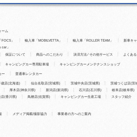
ォーム
FOCS」
輸入車「MOBILVETTA」
輸入車「ROLLER TEAM」
新車キャ
s car」
保証について
商品へのこだわり
決済方法 ⁄ その他サービス
よくある
キャンピングカー専用駐車場
キャンピングカーメンテナンスショップ
カー
普通車レンタカー
千歳店(北海道)
仙台名取店(宮城県)
茨城中央店(茨城県)
茨城つくば店(茨
厚木店(神奈川県)
新潟店(新潟県)
石川店(石川県)
岐阜店(岐阜県)
店(香川県)
鳥栖店(佐賀県)
キャンピングカー生産工場
スタッフ紹介
報
メディア掲載/撮影協力
事業者の方へのご案内