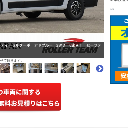
ｃディーゼルターボ アドブルー 2ＷＤ 8速ＡＴ セーフテ
せて頂きます。