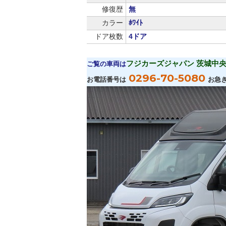
修復歴
無
カラー
ﾎﾜｲﾄ
ドア枚数
4ドア
フジカーズジャパン 茨城中
ご覧の車両は
0296-70-5080
お電話番号は
お急