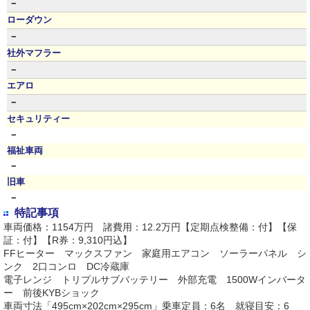
－
ローダウン
－
社外マフラー
－
エアロ
－
セキュリティー
－
福祉車両
－
旧車
－
特記事項
車両価格：1154万円 諸費用：12.2万円【定期点検整備：付】【保
証：付】【R券：9,310円込】
FFヒーター マックスファン 家庭用エアコン ソーラーパネル シ
ンク 2口コンロ DC冷蔵庫
電子レンジ トリプルサブバッテリー 外部充電 1500Wインバータ
ー 前後KYBショック
車両寸法「495cm×202cm×295cm」乗車定員：6名 就寝目安：6