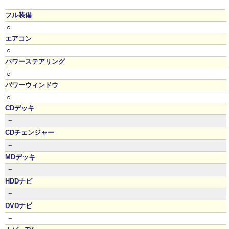
フル装備
○
エアコン
○
パワーステアリング
○
パワーウィンドウ
○
CDデッキ
－
CDチェンジャー
－
MDデッキ
－
HDDナビ
－
DVDナビ
－