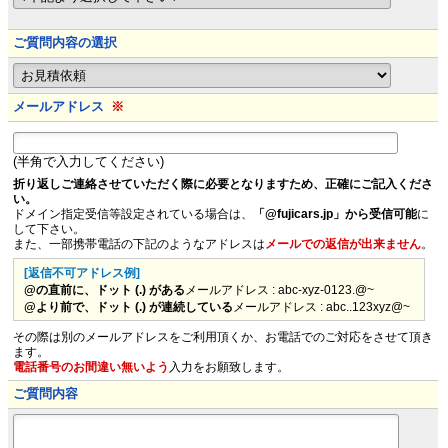
ご質問内容の選択
メールアドレス
※
(半角で入力してください)
折り返しご連絡させていただく際に必要となりますため、正確にご記入くださ
い。
ドメイン指定受信等設定されている場合は、
「@fujicars.jp」から受信可能
に
して下さい。
また、一部携帯電話の下記のようなアドレスは
メールでの返信が出来ません
。
[返信不可アドレス例]
@の直前に、ドット (.) がある
メールアドレス : abc-xyz-0123.@~
@より前で、ドット (.) が連続している
メールアドレス : abc..123xyz@~
その際は別のメールアドレスをご利用頂くか、お電話でのご対応をさせて頂き
ます。
電話番号のお間違い無いよう
入力をお願致します。
ご質問内容