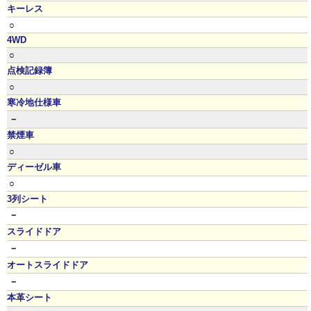
キーレス
○
4WD
○
点検記録簿
○
寒冷地仕様車
－
禁煙車
○
ディーゼル車
○
3列シート
－
スライドドア
－
オートスライドドア
－
本革シート