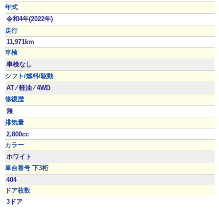
年式
令和4年(2022年)
走行
11,971km
車検
車検なし
シフト/燃料/駆動
AT ⁄ 軽油 ⁄ 4WD
修復歴
無
排気量
2,800cc
カラー
ホワイト
車台番号 下3桁
404
ドア枚数
3ドア