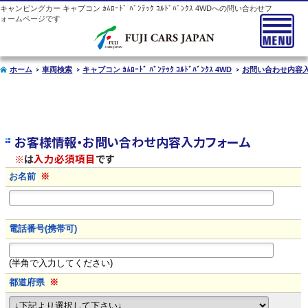
キャンピングカー
キャブコン
ｶﾑﾛｰﾄﾞ ﾊﾞﾝﾃｯｸ ｺﾙﾄﾞﾊﾞﾝｸｽ 4WDへの問い合わせフ
ォームページです
ホーム
車両検索
キャブコン ｶﾑﾛｰﾄﾞ ﾊﾞﾝﾃｯｸ ｺﾙﾄﾞﾊﾞﾝｸｽ 4WD
お問い合わせ内容
お客様情報・お問い合わせ内容入力フォーム
※
は
入力必須項目
です
お名前
※
電話番号(携帯可)
(半角で入力してください)
都道府県
※