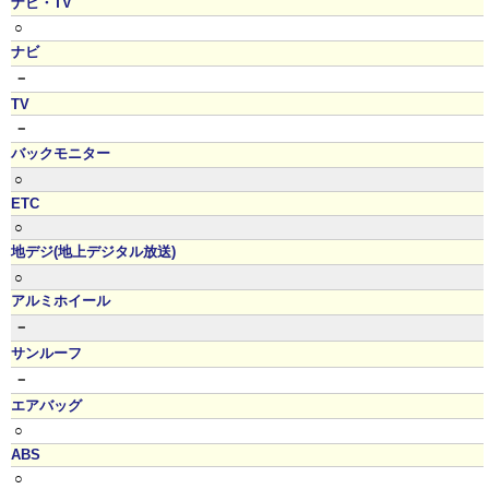
ナビ・TV
○
ナビ
－
TV
－
バックモニター
○
ETC
○
地デジ(地上デジタル放送)
○
アルミホイール
－
サンルーフ
－
エアバッグ
○
ABS
○