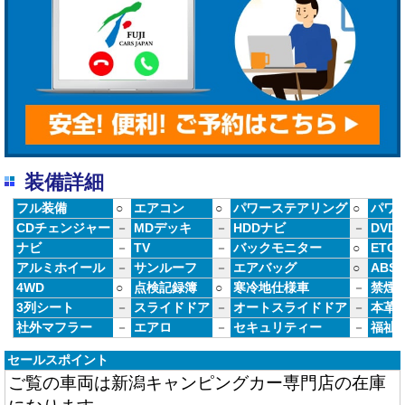
装備詳細
フル装備
○
エアコン
○
パワーステアリング
○
パワ
CDチェンジャー
－
MDデッキ
－
HDDナビ
－
DVD
ナビ
－
TV
－
バックモニター
○
ETC
アルミホイール
－
サンルーフ
－
エアバッグ
○
ABS
4WD
○
点検記録簿
○
寒冷地仕様車
－
禁煙
3列シート
－
スライドドア
－
オートスライドドア
－
本革
社外マフラー
－
エアロ
－
セキュリティー
－
福祉
セールスポイント
ご覧の車両は新潟キャンピングカー専門店の在庫