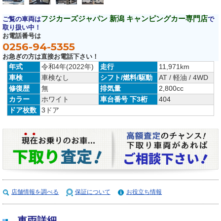
フジカーズジャパン 新潟 キャンピングカー専門店
ご覧の車両は
で
取り扱い中！
お電話番号は
0256-94-5355
お急ぎの方は直接お電話下さい！
年式
令和4年(2022年)
走行
11,971km
車検
車検なし
シフト/燃料/駆動
AT / 軽油 / 4WD
修復歴
無
排気量
2,800cc
カラー
ホワイト
車台番号 下3桁
404
ドア枚数
3ドア
店舗情報を調べる
保証について
お役立ち情報
車両詳細