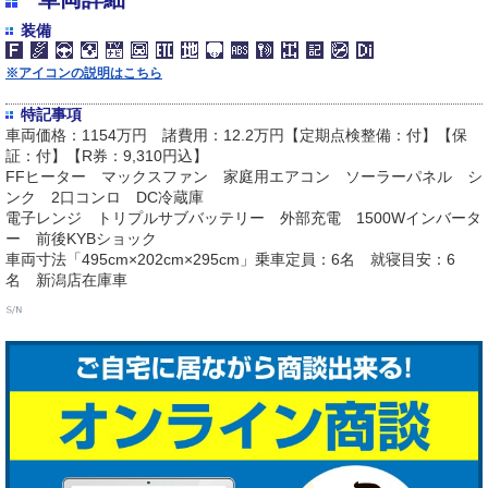
装備
※アイコンの説明はこちら
特記事項
車両価格：1154万円 諸費用：12.2万円【定期点検整備：付】【保
証：付】【R券：9,310円込】
FFヒーター マックスファン 家庭用エアコン ソーラーパネル シ
ンク 2口コンロ DC冷蔵庫
電子レンジ トリプルサブバッテリー 外部充電 1500Wインバータ
ー 前後KYBショック
車両寸法「495cm×202cm×295cm」乗車定員：6名 就寝目安：6
名 新潟店在庫車